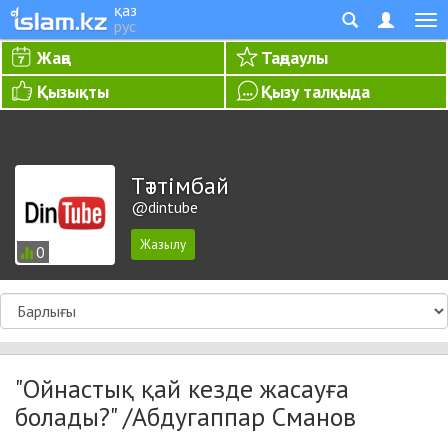
қаз
рус
Жаңа
Таңдаулы
Қызықты
Қызу талқыда
Тәттімбай
@dintube
0
"Ойнастық қай кезде жасауға
болады?" /Абдугаппар Сманов