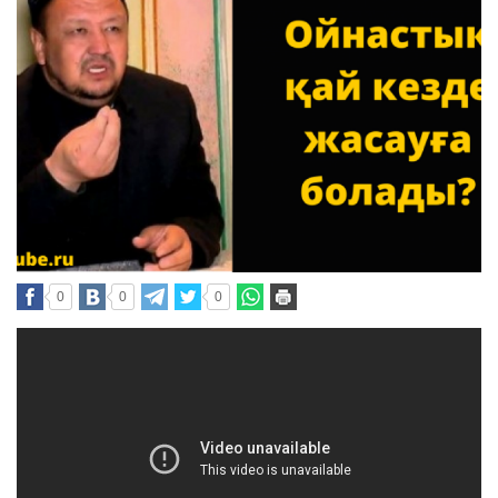
0
0
0