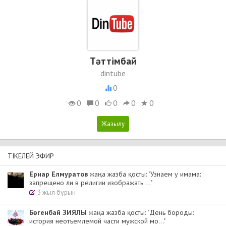
Тәттімбай
dintube
0
0
0
0
0
0
ТІКЕЛЕЙ ЭФИР
Ернар Елмуратов
жаңа жазба қосты: "Узнаем у имама:
запрещено ли в религии изображать ..."
3 жыл бұрын
Бөгенбай ЗИЯЛЫ
жаңа жазба қосты: "День бороды:
история неотъемлемой части мужской мо..."