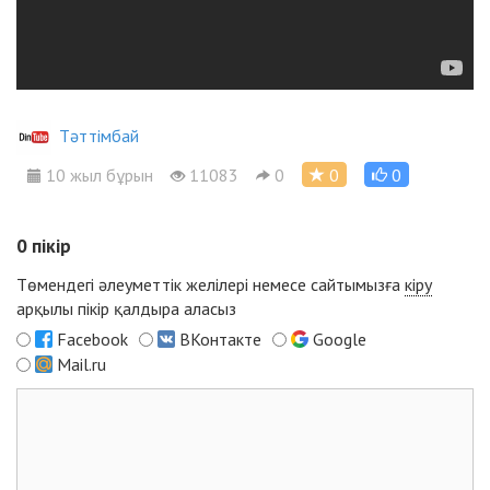
Тәттімбай
10 жыл бұрын
11083
0
0
0
0
пікір
Төмендегі әлеуметтік желілері немесе сайтымызға
кіру
арқылы пікір қалдыра аласыз
Facebook
ВКонтакте
Google
Mail.ru