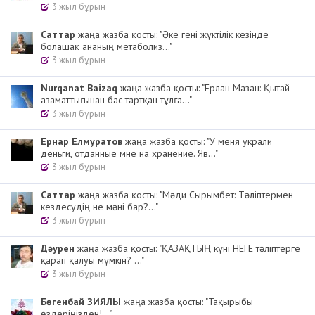
3 жыл бұрын
Cаттар
жаңа жазба қосты: "Әке гені жүктілік кезінде
болашақ ананың метаболиз..."
3 жыл бұрын
Nurqanat Baizaq
жаңа жазба қосты: "Ерлан Мазан: Қытай
азаматтығынан бас тартқан тұлға..."
3 жыл бұрын
Ернар Елмуратов
жаңа жазба қосты: "У меня украли
деньги, отданные мне на хранение. Яв..."
3 жыл бұрын
Cаттар
жаңа жазба қосты: "Мәди Сырымбет: Тәліптермен
кездесудің не мәні бар?..."
3 жыл бұрын
Дәурен
жаңа жазба қосты: "ҚАЗАҚТЫҢ күні НЕГЕ тәліптерге
қарап қалуы мүмкін? ..."
3 жыл бұрын
Бөгенбай ЗИЯЛЫ
жаңа жазба қосты: "Тақырыбы
өздеріңізден!..."