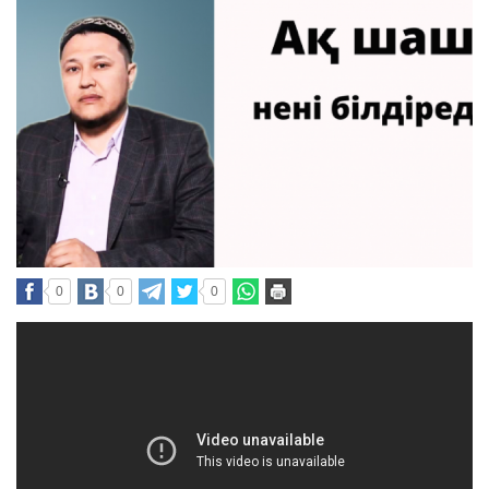
0
0
0