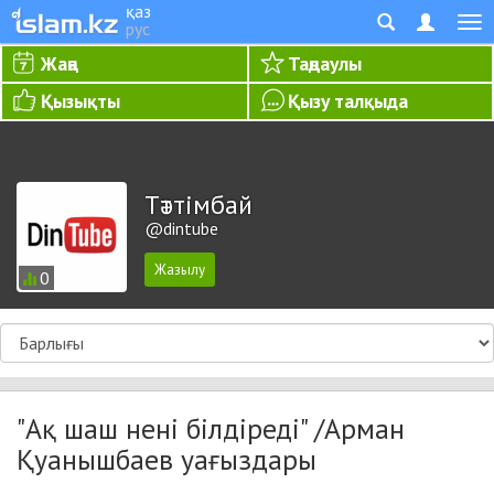
қаз
рус
Жаңа
Таңдаулы
Қызықты
Қызу талқыда
Тәттімбай
@dintube
0
"Ақ шаш нені білдіреді" /Арман
Қуанышбаев уағыздары