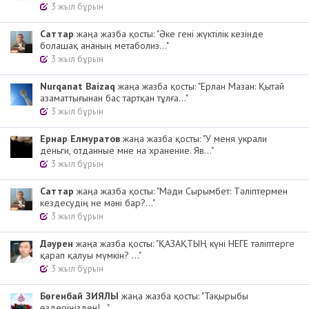
3 жыл бұрын
Cаттар
жаңа жазба қосты: "Әке гені жүктілік кезінде
болашақ ананың метаболиз..."
3 жыл бұрын
Nurqanat Baizaq
жаңа жазба қосты: "Ерлан Мазан: Қытай
азаматтығынан бас тартқан тұлға..."
3 жыл бұрын
Ернар Елмуратов
жаңа жазба қосты: "У меня украли
деньги, отданные мне на хранение. Яв..."
3 жыл бұрын
Cаттар
жаңа жазба қосты: "Мәди Сырымбет: Тәліптермен
кездесудің не мәні бар?..."
3 жыл бұрын
Дәурен
жаңа жазба қосты: "ҚАЗАҚТЫҢ күні НЕГЕ тәліптерге
қарап қалуы мүмкін? ..."
3 жыл бұрын
Бөгенбай ЗИЯЛЫ
жаңа жазба қосты: "Тақырыбы
өздеріңізден!..."