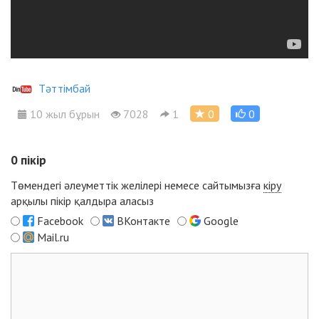
Тәттімбай
10 жыл бұрын
7028
1
0
0
0
пікір
Төмендегі әлеуметтік желілері немесе сайтымызға
кіру
арқылы пікір қалдыра аласыз
Facebook
ВКонтакте
Google
Mail.ru