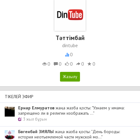
Тәттімбай
dintube
0
0
0
0
0
0
ТІКЕЛЕЙ ЭФИР
Ернар Елмуратов
жаңа жазба қосты: "Узнаем у имама:
запрещено ли в религии изображать ..."
3 жыл бұрын
Бөгенбай ЗИЯЛЫ
жаңа жазба қосты: "День бороды:
история неотъемлемой части мужской мо..."