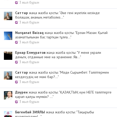
3 жыл бұрын
Cаттар
жаңа жазба қосты: "Әке гені жүктілік кезінде
болашақ ананың метаболиз..."
3 жыл бұрын
Nurqanat Baizaq
жаңа жазба қосты: "Ерлан Мазан: Қытай
азаматтығынан бас тартқан тұлға..."
3 жыл бұрын
Ернар Елмуратов
жаңа жазба қосты: "У меня украли
деньги, отданные мне на хранение. Яв..."
3 жыл бұрын
Cаттар
жаңа жазба қосты: "Мәди Сырымбет: Тәліптермен
кездесудің не мәні бар?..."
3 жыл бұрын
Дәурен
жаңа жазба қосты: "ҚАЗАҚТЫҢ күні НЕГЕ тәліптерге
қарап қалуы мүмкін? ..."
3 жыл бұрын
Бөгенбай ЗИЯЛЫ
жаңа жазба қосты: "Тақырыбы
өздеріңізден!..."