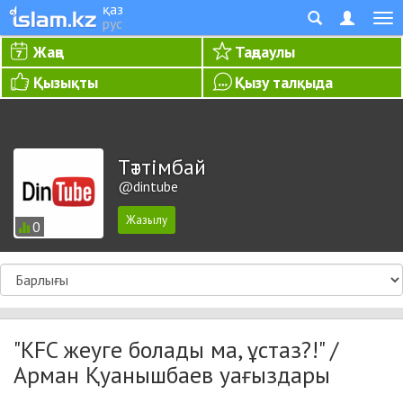
қаз
рус
Жаңа
Таңдаулы
Қызықты
Қызу талқыда
Тәттімбай
@dintube
0
"KFC жеуге болады ма, ұстаз?!" /
Арман Қуанышбаев уағыздары