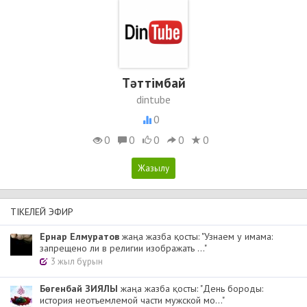
Тәттімбай
dintube
0
0
0
0
0
0
ТІКЕЛЕЙ ЭФИР
Ернар Елмуратов
жаңа жазба қосты: "Узнаем у имама:
запрещено ли в религии изображать ..."
3 жыл бұрын
Бөгенбай ЗИЯЛЫ
жаңа жазба қосты: "День бороды:
история неотъемлемой части мужской мо..."