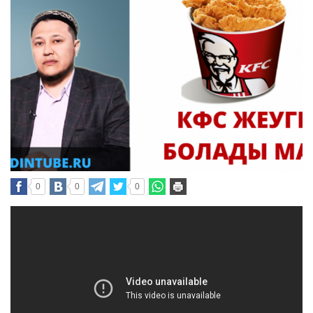
0
0
0