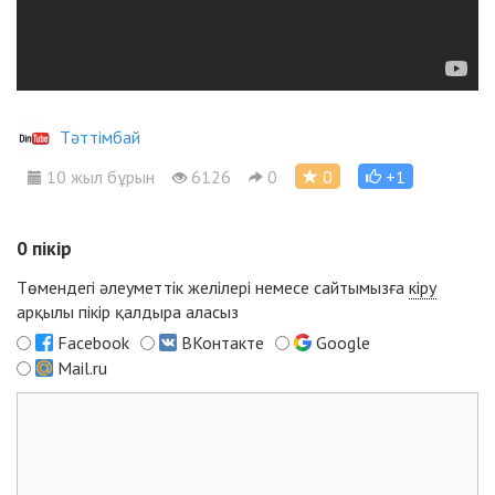
Тәттімбай
10 жыл бұрын
6126
0
0
+1
0
пікір
Төмендегі әлеуметтік желілері немесе сайтымызға
кіру
арқылы пікір қалдыра аласыз
Facebook
ВКонтакте
Google
Mail.ru